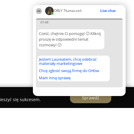
ORŁY Tłumaczeń
Live chat
07:48
Cześć, chętnie Ci pomogę! 🙂 Kliknij
proszę w odpowiedni temat
rozmowy! 🙂
Jestem Laureatem, chcę odebrać
materiały marketingowe
Chcę zgłosić swoją firmę do Orłów
Mam inną sprawę
Sprawdź
ieszyć się sukcesem.