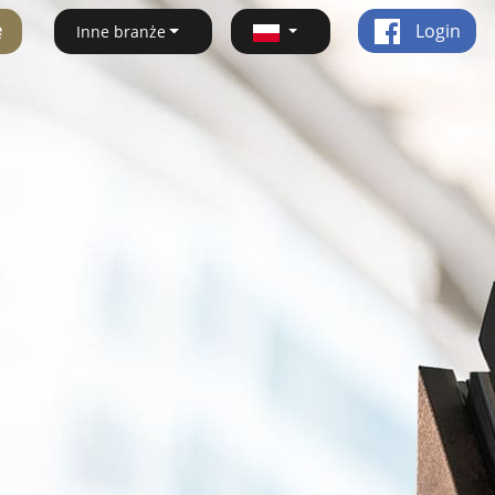
ę
Login
Inne branże