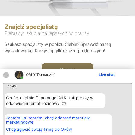
Znajdź specjalistę
Plebiscyt skupia najlepszych w branży
Szukasz specjalisty w pobliżu Ciebie? Sprawdź naszą
wyszukiwarkę. Korzystaj tylko z usług najlepszych!
Szukaj
ORŁY Tłumaczeń
Live chat
03:43
Cześć, chętnie Ci pomogę! 🙂 Kliknij proszę w
odpowiedni temat rozmowy! 🙂
Organizator plebiscytu
Plebiscyt
Kontakt
Jestem Laureatem, chcę odebrać materiały
Bright Side Solutions sp. z o.
Laureaci
Kontakt
marketingowe
o. sp. k.
Lista
ul. Ruska 22
wszystkich
Chcę zgłosić swoją firmę do Orłów
Wrocław 50-079
Laureatów