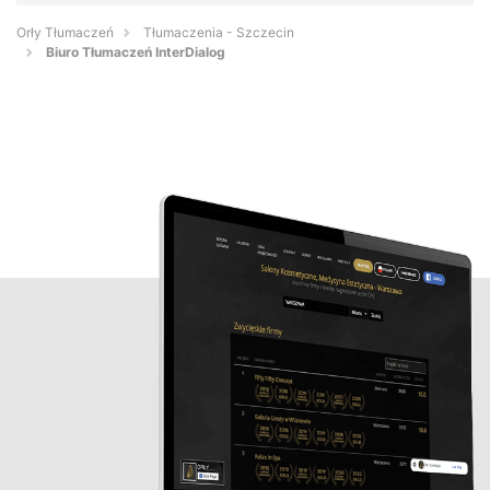
Orły Tłumaczeń
Tłumaczenia - Szczecin
Biuro Tłumaczeń InterDialog