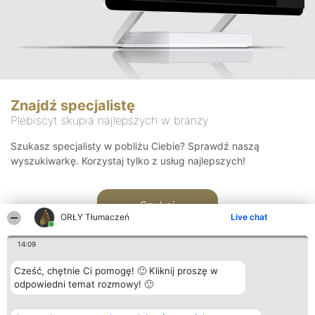
Znajdź specjalistę
Plebiscyt skupia najlepszych w branży
Szukasz specjalisty w pobliżu Ciebie? Sprawdź naszą
wyszukiwarkę. Korzystaj tylko z usług najlepszych!
Szukaj
ORŁY Tłumaczeń
Live chat
14:09
Cześć, chętnie Ci pomogę! 🙂 Kliknij proszę w
odpowiedni temat rozmowy! 🙂
Organizator plebiscytu
Plebiscyt
Kontakt