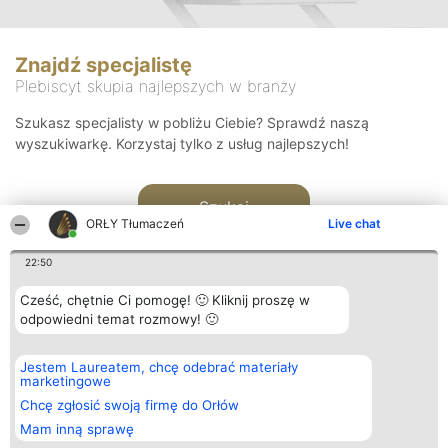
Znajdź specjalistę
Plebiscyt skupia najlepszych w branży
Szukasz specjalisty w pobliżu Ciebie? Sprawdź naszą
wyszukiwarkę. Korzystaj tylko z usług najlepszych!
Szukaj
ORŁY Tłumaczeń
Live chat
22:50
Cześć, chętnie Ci pomogę! 🙂 Kliknij proszę w
odpowiedni temat rozmowy! 🙂
Organizator plebiscytu
Plebiscyt
Kontakt
Jestem Laureatem, chcę odebrać materiały
Bright Side Solutions sp. z o.
Laureaci
Kontakt
marketingowe
o. sp. k.
Lista
ul. Ruska 22
wszystkich
Chcę zgłosić swoją firmę do Orłów
Wrocław 50-079
Laureatów
Mam inną sprawę
KRS 0000749100 | Regon
Zasady
381313360 | NIP 8943132676
Regulamin