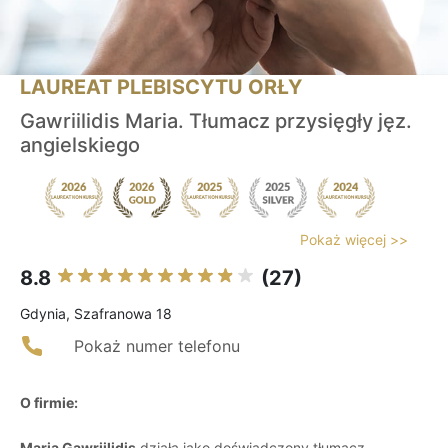
LAUREAT PLEBISCYTU ORŁY
Gawriilidis Maria. Tłumacz przysięgły jęz.
angielskiego
Pokaż więcej >>
8.8
(27)
Gdynia, Szafranowa 18
Pokaż numer telefonu
O firmie:
Maria Gawriilidis
działa jako doświadczony tłumacz