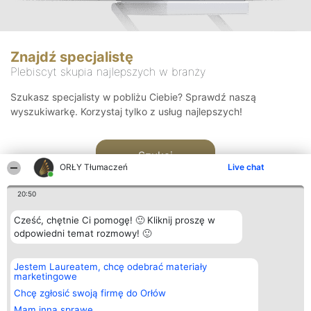
Znajdź specjalistę
Plebiscyt skupia najlepszych w branży
Szukasz specjalisty w pobliżu Ciebie? Sprawdź naszą
wyszukiwarkę. Korzystaj tylko z usług najlepszych!
Szukaj
ORŁY Tłumaczeń
Live chat
20:50
Cześć, chętnie Ci pomogę! 🙂 Kliknij proszę w
odpowiedni temat rozmowy! 🙂
Organizator plebiscytu
Plebiscyt
Kontakt
Jestem Laureatem, chcę odebrać materiały
Bright Side Solutions sp. z o.
Laureaci
Kontakt
marketingowe
o. sp. k.
Lista
ul. Ruska 22
wszystkich
Chcę zgłosić swoją firmę do Orłów
Wrocław 50-079
Laureatów
Mam inną sprawę
KRS 0000749100 | Regon
Zasady