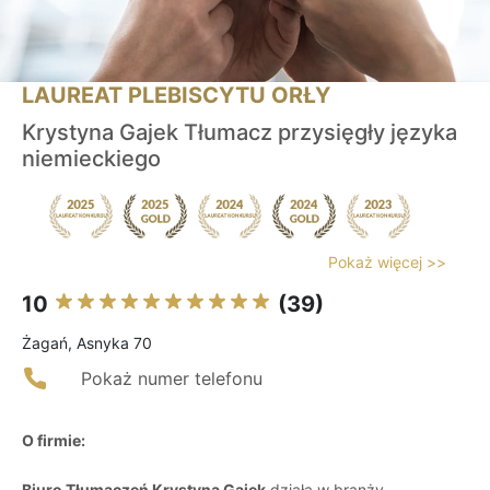
LAUREAT PLEBISCYTU ORŁY
Krystyna Gajek Tłumacz przysięgły języka
niemieckiego
Pokaż więcej >>
10
(39)
Żagań, Asnyka 70
Pokaż numer telefonu
O firmie:
Biuro Tłumaczeń Krystyna Gajek
działa w branży