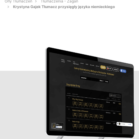
Orły Tłumaczeń
Tłumaczenia - Żagań
Krystyna Gajek Tłumacz przysięgły języka niemieckiego