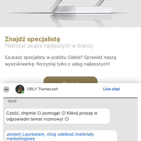
Znajdź specjalistę
Plebiscyt skupia najlepszych w branży
Szukasz specjalisty w pobliżu Ciebie? Sprawdź naszą
wyszukiwarkę. Korzystaj tylko z usług najlepszych!
Szukaj
ORŁY Tłumaczeń
Live chat
03:03
Cześć, chętnie Ci pomogę! 🙂 Kliknij proszę w
odpowiedni temat rozmowy! 🙂
Organizator plebiscytu
Plebiscyt
Kontakt
Jestem Laureatem, chcę odebrać materiały
Bright Side Solutions sp. z o.
Laureaci
Kontakt
marketingowe
o. sp. k.
Lista