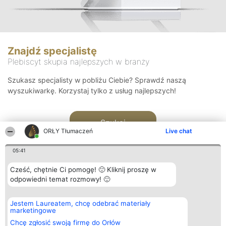
Znajdź specjalistę
Plebiscyt skupia najlepszych w branży
Szukasz specjalisty w pobliżu Ciebie? Sprawdź naszą
wyszukiwarkę. Korzystaj tylko z usług najlepszych!
Szukaj
ORŁY Tłumaczeń
Live chat
05:41
Cześć, chętnie Ci pomogę! 🙂 Kliknij proszę w
odpowiedni temat rozmowy! 🙂
Organizator plebiscytu
Plebiscyt
Kontakt
Jestem Laureatem, chcę odebrać materiały
Bright Side Solutions sp. z o.
Laureaci
Kontakt
marketingowe
o. sp. k.
Lista
ul. Ruska 22
wszystkich
Chcę zgłosić swoją firmę do Orłów