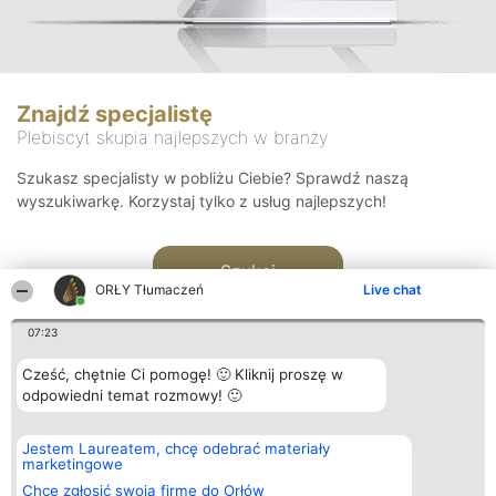
Znajdź specjalistę
Plebiscyt skupia najlepszych w branży
Szukasz specjalisty w pobliżu Ciebie? Sprawdź naszą
wyszukiwarkę. Korzystaj tylko z usług najlepszych!
Szukaj
ORŁY Tłumaczeń
Live chat
07:23
Cześć, chętnie Ci pomogę! 🙂 Kliknij proszę w
odpowiedni temat rozmowy! 🙂
Organizator plebiscytu
Plebiscyt
Kontakt
Jestem Laureatem, chcę odebrać materiały
Bright Side Solutions sp. z o.
Laureaci
Kontakt
marketingowe
o. sp. k.
Lista
ul. Ruska 22
wszystkich
Chcę zgłosić swoją firmę do Orłów