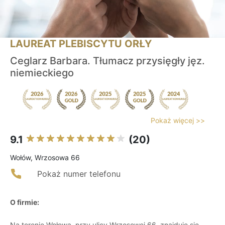
LAUREAT PLEBISCYTU ORŁY
Ceglarz Barbara. Tłumacz przysięgły jęz.
niemieckiego
Pokaż więcej >>
9.1
(20)
Wołów, Wrzosowa 66
Pokaż numer telefonu
O firmie:
Na terenie Wołowa, przy ulicy Wrzosowej 66, znajduje się