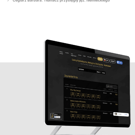
Ceglarz Barbara. Tłumacz przysięgły jęz. niemieckiego