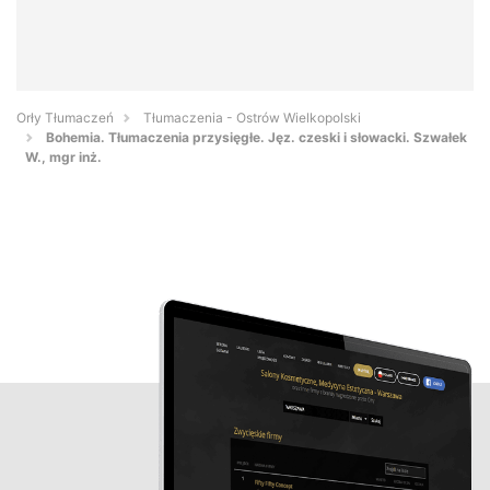
Orły Tłumaczeń
Tłumaczenia - Ostrów Wielkopolski
Bohemia. Tłumaczenia przysięgłe. Jęz. czeski i słowacki. Szwałek
W., mgr inż.