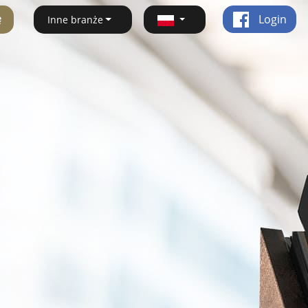
ę
Login
Inne branże