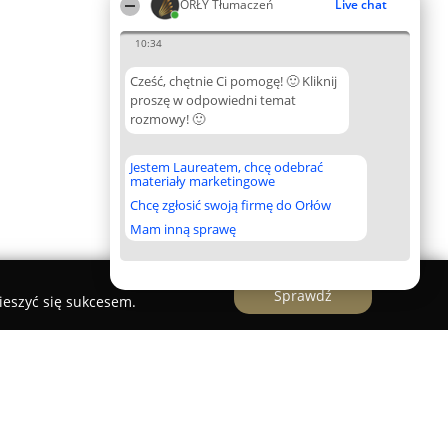
ORŁY Tłumaczeń
Live chat
10:34
Cześć, chętnie Ci pomogę! 🙂 Kliknij
proszę w odpowiedni temat
rozmowy! 🙂
Jestem Laureatem, chcę odebrać
materiały marketingowe
Chcę zgłosić swoją firmę do Orłów
Mam inną sprawę
Sprawdź
ieszyć się sukcesem.