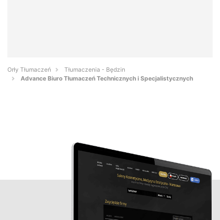
Orły Tłumaczeń
Tłumaczenia - Będzin
Advance Biuro Tłumaczeń Technicznych i Specjalistycznych