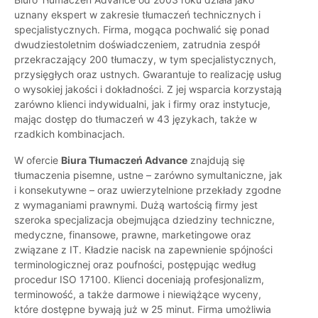
uznany ekspert w zakresie tłumaczeń technicznych i
specjalistycznych. Firma, mogąca pochwalić się ponad
dwudziestoletnim doświadczeniem, zatrudnia zespół
przekraczający 200 tłumaczy, w tym specjalistycznych,
przysięgłych oraz ustnych. Gwarantuje to realizację usług
o wysokiej jakości i dokładności. Z jej wsparcia korzystają
zarówno klienci indywidualni, jak i firmy oraz instytucje,
mając dostęp do tłumaczeń w 43 językach, także w
rzadkich kombinacjach.
W ofercie
Biura Tłumaczeń Advance
znajdują się
tłumaczenia pisemne, ustne – zarówno symultaniczne, jak
i konsekutywne – oraz uwierzytelnione przekłady zgodne
z wymaganiami prawnymi. Dużą wartością firmy jest
szeroka specjalizacja obejmująca dziedziny techniczne,
medyczne, finansowe, prawne, marketingowe oraz
związane z IT. Kładzie nacisk na zapewnienie spójności
terminologicznej oraz poufności, postępując według
procedur ISO 17100. Klienci doceniają profesjonalizm,
terminowość, a także darmowe i niewiążące wyceny,
które dostępne bywają już w 25 minut. Firma umożliwia