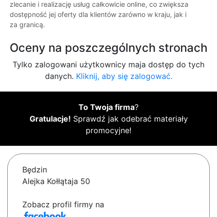
zlecanie i realizację usług całkowicie online, co zwiększa
dostępność jej oferty dla klientów zarówno w kraju, jak i
za granicą.
Oceny na poszczególnych stronach
Tylko zalogowani użytkownicy maja dostęp do tych
danych.
Kliknij, aby się zalogować.
To Twoja firma
?
Gratulacje!
Sprawdź jak odebrać materiały
promocyjne!
Będzin
Alejka Kołłątaja 50
Zobacz profil firmy na