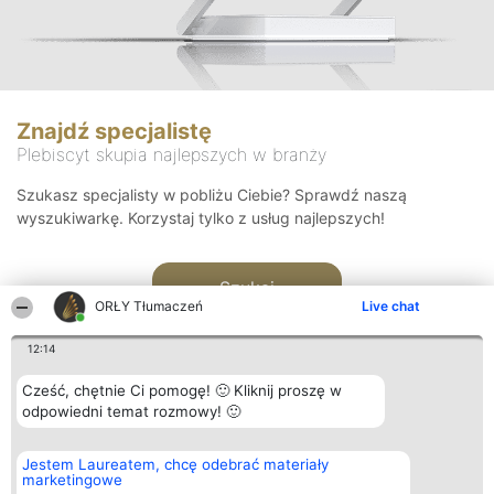
Znajdź specjalistę
Plebiscyt skupia najlepszych w branży
Szukasz specjalisty w pobliżu Ciebie? Sprawdź naszą
wyszukiwarkę. Korzystaj tylko z usług najlepszych!
Szukaj
ORŁY Tłumaczeń
Live chat
12:14
Cześć, chętnie Ci pomogę! 🙂 Kliknij proszę w
odpowiedni temat rozmowy! 🙂
Organizator plebiscytu
Plebiscyt
Kontakt
Jestem Laureatem, chcę odebrać materiały
Bright Side Solutions sp. z o.
Laureaci
Kontakt
marketingowe
o. sp. k.
Lista