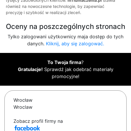
tysięcy zadowolonych klientów.
mTlumaczenia.pl
stawia
również na nowoczesne technologie, by zapewniać
precyzję i szybkość w realizacji zleceń.
Oceny na poszczególnych stronach
Tylko zalogowani użytkownicy maja dostęp do tych
danych.
Kliknij, aby się zalogować.
To Twoja firma
?
Gratulacje!
Sprawdź jak odebrać materiały
promocyjne!
Wrocław
Wroclaw
Zobacz profil firmy na