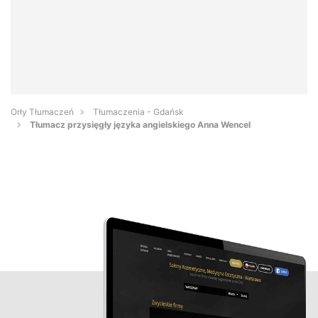
Orły Tłumaczeń
Tłumaczenia - Gdańsk
Tłumacz przysięgły języka angielskiego Anna Wencel