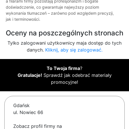
a filarami firmy pozostają profesjonalizm i bogate
doświadczenie, co gwarantuje najwyższy poziom
wykonania tłumaczeń – zarówno pod względem precyzji,
jak i terminowości.
Oceny na poszczególnych stronach
Tylko zalogowani użytkownicy maja dostęp do tych
danych.
Kliknij, aby się zalogować.
To Twoja firma
?
Gratulacje!
Sprawdź jak odebrać materiały
promocyjne!
Gdańsk
ul. Nowiec 66
Zobacz profil firmy na