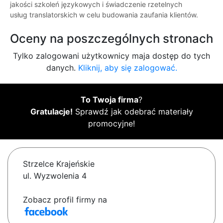
jakości szkoleń językowych i świadczenie rzetelnych
usług translatorskich w celu budowania zaufania klientów.
Oceny na poszczególnych stronach
Tylko zalogowani użytkownicy maja dostęp do tych
danych.
Kliknij, aby się zalogować.
To Twoja firma
?
Gratulacje!
Sprawdź jak odebrać materiały
promocyjne!
Strzelce Krajeńskie
ul. Wyzwolenia 4
Zobacz profil firmy na