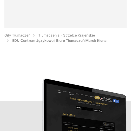
Orły Tłumaczeń
Tłumaczenia - Strzelce Krajeńskie
EDU Centrum Językowe i Biuro Tłumaczeń Marek Kiona