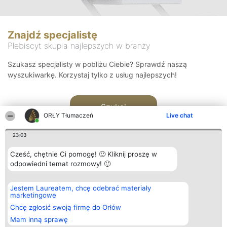
Znajdź specjalistę
Plebiscyt skupia najlepszych w branży
Szukasz specjalisty w pobliżu Ciebie? Sprawdź naszą
wyszukiwarkę. Korzystaj tylko z usług najlepszych!
Szukaj
ORŁY Tłumaczeń
Live chat
23:03
Cześć, chętnie Ci pomogę! 🙂 Kliknij proszę w
odpowiedni temat rozmowy! 🙂
Organizator plebiscytu
Plebiscyt
Kontakt
Jestem Laureatem, chcę odebrać materiały
Bright Side Solutions sp. z o.
Laureaci
Kontakt
marketingowe
o. sp. k.
Lista
ul. Ruska 22
wszystkich
Chcę zgłosić swoją firmę do Orłów
Wrocław 50-079
Laureatów
Mam inną sprawę
KRS 0000749100 | Regon
Zasady
381313360 | NIP 8943132676
Regulamin