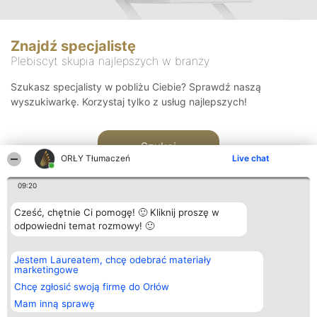
Znajdź specjalistę
Plebiscyt skupia najlepszych w branży
Szukasz specjalisty w pobliżu Ciebie? Sprawdź naszą
wyszukiwarkę. Korzystaj tylko z usług najlepszych!
Szukaj
ORŁY Tłumaczeń
Live chat
09:20
Cześć, chętnie Ci pomogę! 🙂 Kliknij proszę w
odpowiedni temat rozmowy! 🙂
Organizator plebiscytu
Plebiscyt
Kontakt
Jestem Laureatem, chcę odebrać materiały
Bright Side Solutions sp. z o.
Laureaci
Kontakt
marketingowe
o. sp. k.
Lista
ul. Ruska 22
wszystkich
Chcę zgłosić swoją firmę do Orłów
Wrocław 50-079
Laureatów
Mam inną sprawę
KRS 0000749100 | Regon
Zasady
381313360 | NIP 8943132676
Regulamin