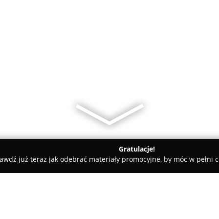
Gratulacje!
awdź już teraz jak odebrać materiały promocyjne, by móc w pełni c
ski
Wita Danuta. Tłumacz przysięgły jęz. francuskiego i hisz