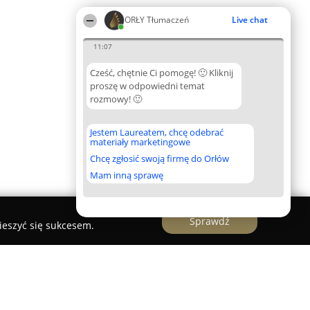
ORŁY Tłumaczeń
Live chat
11:07
Cześć, chętnie Ci pomogę! 🙂 Kliknij
proszę w odpowiedni temat
rozmowy! 🙂
Jestem Laureatem, chcę odebrać
materiały marketingowe
Chcę zgłosić swoją firmę do Orłów
Mam inną sprawę
Sprawdź
ieszyć się sukcesem.
pańskiego