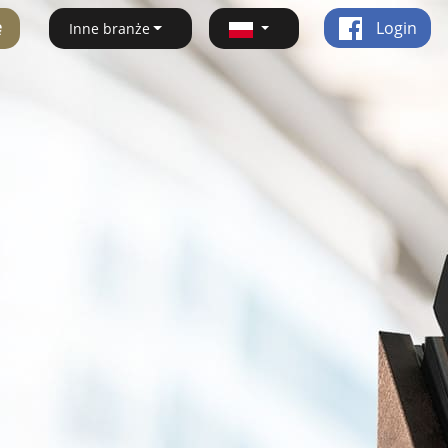
ę
Login
Inne branże