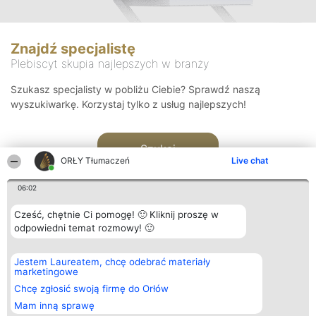
Znajdź specjalistę
Plebiscyt skupia najlepszych w branży
Szukasz specjalisty w pobliżu Ciebie? Sprawdź naszą
wyszukiwarkę. Korzystaj tylko z usług najlepszych!
Szukaj
ORŁY Tłumaczeń
Live chat
06:02
Cześć, chętnie Ci pomogę! 🙂 Kliknij proszę w
odpowiedni temat rozmowy! 🙂
Organizator plebiscytu
Plebiscyt
Kontakt
Jestem Laureatem, chcę odebrać materiały
Bright Side Solutions sp. z o.
Laureaci
Kontakt
marketingowe
o. sp. k.
Lista
ul. Ruska 22
wszystkich
Chcę zgłosić swoją firmę do Orłów
Wrocław 50-079
Laureatów
Mam inną sprawę
KRS 0000749100 | Regon
Zasady
381313360 | NIP 8943132676
Regulamin