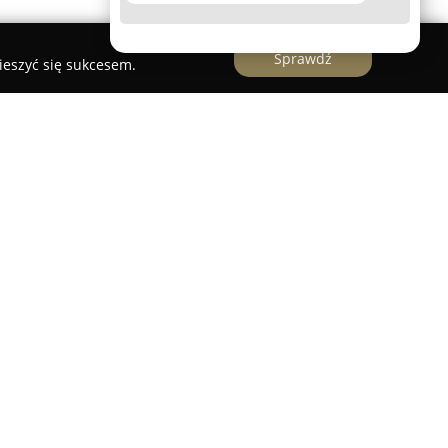
Sprawdź
ieszyć się sukcesem.
ielskiego Marta Piątek
to wykwalifikowany
tnim doświadczeniem w sektorze tłumaczeń.
ej Katolickiego Uniwersytetu Lubelskiego, posiada
przysięgłego języka angielskiego i figuruje na
wości pod numerem TP/6193/05. Jej kancelaria
semnych, obejmujących zarówno przekłady
ykonywane z dużą starannością i poszanowaniem