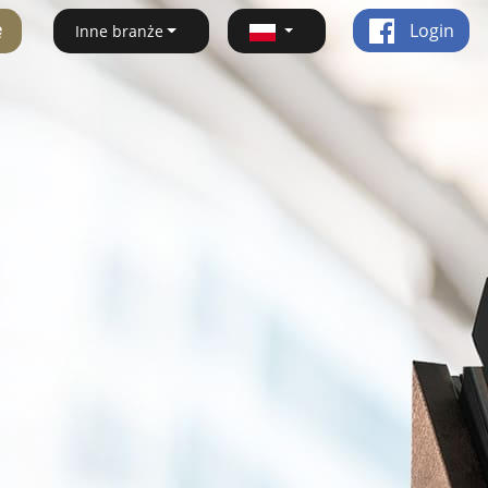
ę
Login
Inne branże