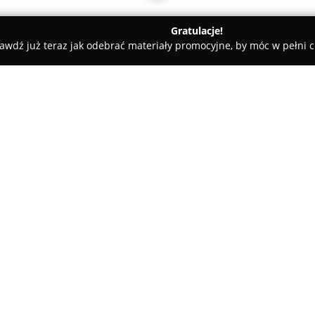
Gratulacje!
awdź już teraz jak odebrać materiały promocyjne, by móc w pełni c
z Przysięgły Języka Angielskiego Marta Piątek
ego Marta Piątek
O firmie:
Tłumacz Przysięgły Języka Ang
ekspert z niemal dwudziestole
Absolwentka filologii angielski
oficjalne uprawnienia tłumacza 
Pokaż więcej >>
liście Ministerstwa Sprawiedli
świadczy usługi tłumaczeń pi
poświadczone, jak i zwykłe, w
gatowa 19/54
poufności.