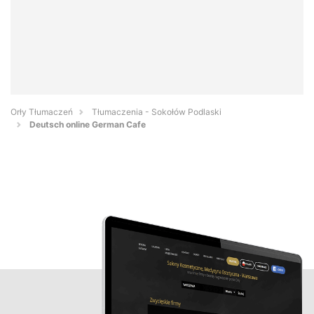
Orły Tłumaczeń
Tłumaczenia - Sokołów Podlaski
Deutsch online German Cafe