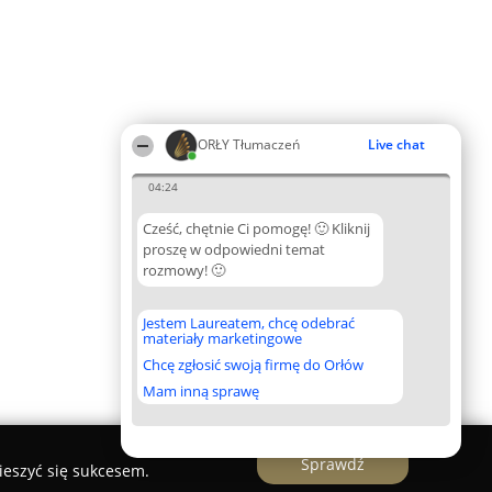
ORŁY Tłumaczeń
Live chat
04:24
Cześć, chętnie Ci pomogę! 🙂 Kliknij
proszę w odpowiedni temat
rozmowy! 🙂
Jestem Laureatem, chcę odebrać
materiały marketingowe
Chcę zgłosić swoją firmę do Orłów
Mam inną sprawę
Sprawdź
ieszyć się sukcesem.