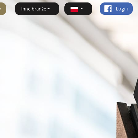
ę
Login
Inne branże