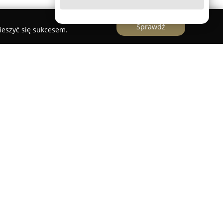
Sprawdź
ieszyć się sukcesem.
nowi doświadczone biuro tłumaczeń, które od
ne usługi translatorskie. Firma, prowadzona
oświadczenie w branży sięgające 1999 roku, co
m kompetencji oraz rzetelność realizowanych
okalizowana jest w Górnie, przy ulicy Górki 12.
ikacje oraz specjalistyczna wiedza Anety Sondej,
ancuskiego. Dzięki temu możliwe jest realizowanie
owego poświadczenia, a klienci otrzymują