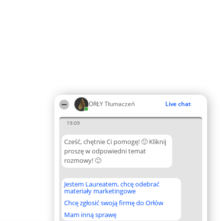
ORŁY Tłumaczeń
Live chat
19:09
Cześć, chętnie Ci pomogę! 🙂 Kliknij
proszę w odpowiedni temat
rozmowy! 🙂
Jestem Laureatem, chcę odebrać
materiały marketingowe
Chcę zgłosić swoją firmę do Orłów
Mam inną sprawę