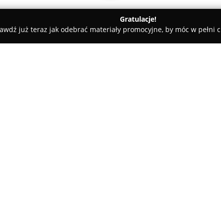
Gratulacje!
awdź już teraz jak odebrać materiały promocyjne, by móc w pełni c
i
Tłumaczenia Aneta Sondej
O firmie:
Tłumaczenia Aneta Sondej
sta
2004 roku świadczy profesjonal
przez Anetę Sondej, posiada d
przekłada się na wysoki pozio
Pokaż więcej >>
zleceń. Siedziba działalności zl
Głównym atutem biura są kwalif
tłumaczki przysięgłej języka fr
tłumaczeń wymagających urzęd