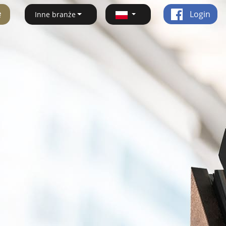
ę
Login
Inne branże