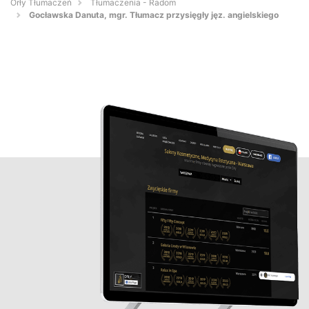
Orły Tłumaczeń
Tłumaczenia - Radom
Gocławska Danuta, mgr. Tłumacz przysięgły jęz. angielskiego