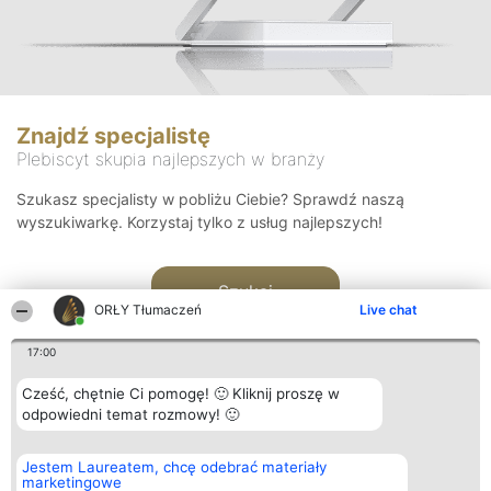
Znajdź specjalistę
Plebiscyt skupia najlepszych w branży
Szukasz specjalisty w pobliżu Ciebie? Sprawdź naszą
wyszukiwarkę. Korzystaj tylko z usług najlepszych!
Szukaj
ORŁY Tłumaczeń
Live chat
17:00
Cześć, chętnie Ci pomogę! 🙂 Kliknij proszę w
odpowiedni temat rozmowy! 🙂
Organizator plebiscytu
Plebiscyt
Kontakt
Jestem Laureatem, chcę odebrać materiały
Bright Side Solutions sp. z o.
Laureaci
Kontakt
marketingowe
o. sp. k.
Lista