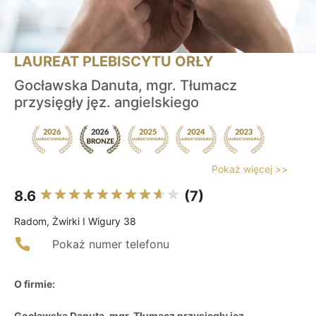
LAUREAT PLEBISCYTU ORŁY
Gocławska Danuta, mgr. Tłumacz
przysięgły jęz. angielskiego
Pokaż więcej >>
8.6
(7)
Radom, Żwirki I Wigury 38
Pokaż numer telefonu
O firmie:
Gocławska Danuta, mgr. Tłumacz przysięgły jęz.