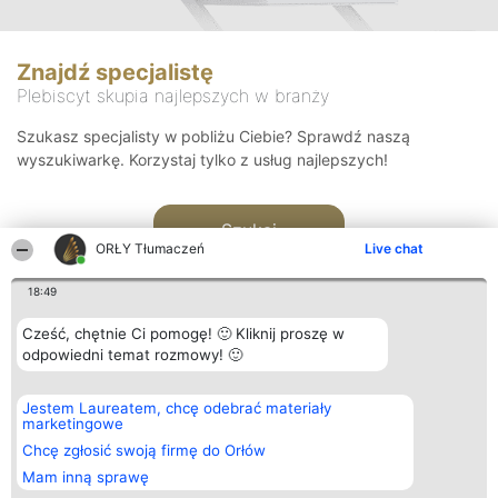
Znajdź specjalistę
Plebiscyt skupia najlepszych w branży
Szukasz specjalisty w pobliżu Ciebie? Sprawdź naszą
wyszukiwarkę. Korzystaj tylko z usług najlepszych!
Szukaj
ORŁY Tłumaczeń
Live chat
18:49
Cześć, chętnie Ci pomogę! 🙂 Kliknij proszę w
odpowiedni temat rozmowy! 🙂
Organizator plebiscytu
Plebiscyt
Kontakt
Jestem Laureatem, chcę odebrać materiały
Bright Side Solutions sp. z o.
Laureaci
Kontakt
marketingowe
o. sp. k.
Lista
ul. Ruska 22
wszystkich
Chcę zgłosić swoją firmę do Orłów
Wrocław 50-079
Laureatów
Mam inną sprawę
KRS 0000749100 | Regon
Zasady
381313360 | NIP 8943132676
Regulamin