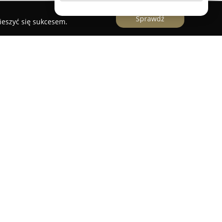
Sprawdź
ieszyć się sukcesem.
Maciejewska
funkcjonuje w Bydgoszczy od 1992
usługi translatorskie obejmujące tłumaczenia z
gielski. Działalność prowadzona przez tłumacza
jewską, skupia się głównie na przekładach
takich jak akty notarialne, różnego rodzaju
ne dokumenty stanu cywilnego.
wnież tłumaczenia zwykłe, a także ustne
ch grup klientów. Oferta skierowana jest zarówno
k i firm oraz instytucji, wśród których znajdują