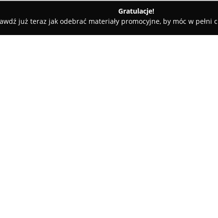
Gratulacje!
awdź już teraz jak odebrać materiały promocyjne, by móc w pełni c
ciejewska Małgorzata. Tłumacz przysięgły jęz. angielskiego
zysięgły jęz.
O firmie:
Biuro Tłumaczeń Małgorzata 
roku, oferując specjalistyczne 
języka angielskiego oraz na an
przysięgłego, Małgorzatę Macie
uwierzytelnionych dokumentów, 
Pokaż więcej >>
umowy, akty urodzenia oraz in
Zakres usług firmy obejmuje ró
realizowane na potrzeby różny
do odbiorców indywidualnych, ja