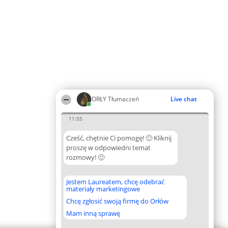
ORŁY Tłumaczeń
Live chat
11:55
Cześć, chętnie Ci pomogę! 🙂 Kliknij
proszę w odpowiedni temat
rozmowy! 🙂
Jestem Laureatem, chcę odebrać
materiały marketingowe
Chcę zgłosić swoją firmę do Orłów
Mam inną sprawę