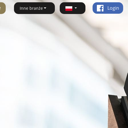
ę
Login
Inne branże