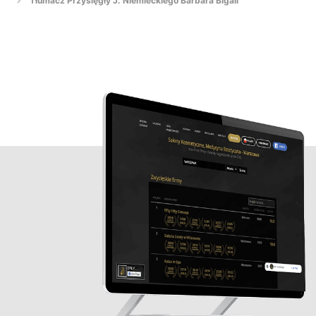
Tłumacz Przysięgły J. Niemieckiego Barbara Bigall