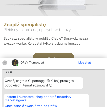
Znajdź specjalistę
Plebiscyt skupia najlepszych w branży
Szukasz specjalisty w pobliżu Ciebie? Sprawdź naszą
wyszukiwarkę. Korzystaj tylko z usług najlepszych!
Szukaj
ORŁY Tłumaczeń
Live chat
05:36
Cześć, chętnie Ci pomogę! 🙂 Kliknij proszę w
odpowiedni temat rozmowy! 🙂
Organizator plebiscytu
Plebiscyt
Kontakt
Jestem Laureatem, chcę odebrać materiały
Bright Side Solutions sp. z o.
Laureaci
Kontakt
marketingowe
o. sp. k.
Lista
ul. Ruska 22
wszystkich
Chcę zgłosić swoją firmę do Orłów