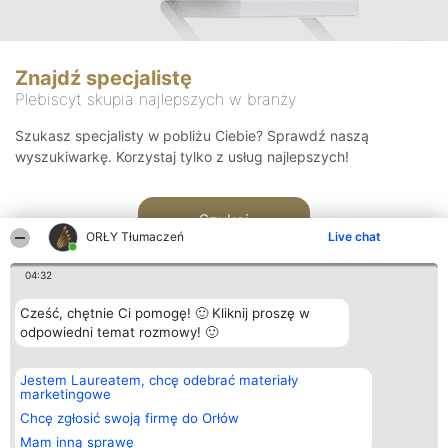
Znajdź specjalistę
Plebiscyt skupia najlepszych w branży
Szukasz specjalisty w pobliżu Ciebie? Sprawdź naszą
wyszukiwarkę. Korzystaj tylko z usług najlepszych!
Szukaj
ORŁY Tłumaczeń
Live chat
04:32
Cześć, chętnie Ci pomogę! 🙂 Kliknij proszę w
odpowiedni temat rozmowy! 🙂
Organizator plebiscytu
Plebiscyt
Kontakt
Jestem Laureatem, chcę odebrać materiały
Bright Side Solutions sp. z o.
Laureaci
Kontakt
marketingowe
o. sp. k.
Lista
ul. Ruska 22
wszystkich
Chcę zgłosić swoją firmę do Orłów
Wrocław 50-079
Laureatów
Mam inną sprawę
KRS 0000749100 | Regon
Zasady