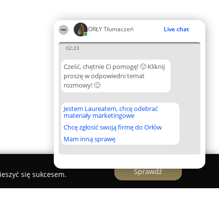
ORŁY Tłumaczeń
Live chat
02:23
Cześć, chętnie Ci pomogę! 🙂 Kliknij
proszę w odpowiedni temat
rozmowy! 🙂
Jestem Laureatem, chcę odebrać
materiały marketingowe
Chcę zgłosić swoją firmę do Orłów
Mam inną sprawę
Sprawdź
ieszyć się sukcesem.
dia