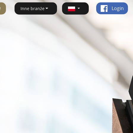
ę
Login
Inne branże