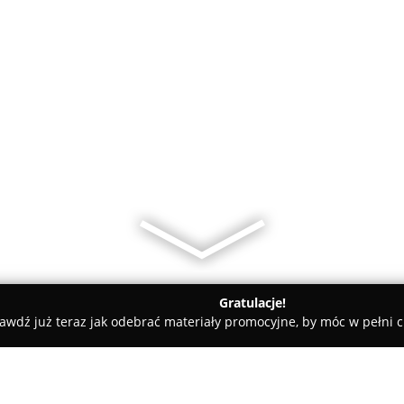
Gratulacje!
awdź już teraz jak odebrać materiały promocyjne, by móc w pełni c
nerjemah Tersumpah Bahasa Polandia Bahasa Indonesia di Polan