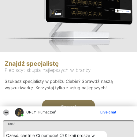
Znajdź specjalistę
Plebiscyt skupia najlepszych w branży
Szukasz specjalisty w pobliżu Ciebie? Sprawdź naszą
wyszukiwarkę. Korzystaj tylko z usług najlepszych!
Szukaj
ORŁY Tłumaczeń
Live chat
13:18
Cześć, chętnie Ci pomogę! 🙂 Kliknij proszę w