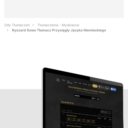
Orły Tłumaczeń
Tłumaczenia - Mysłowice
Ryszard Sowa Tłumacz Przysięgły Języka Niemieckiego