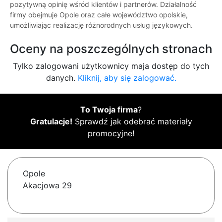
pozytywną opinię wśród klientów i partnerów. Działalność
firmy obejmuje Opole oraz całe województwo opolskie,
umożliwiając realizację różnorodnych usług językowych.
Oceny na poszczególnych stronach
Tylko zalogowani użytkownicy maja dostęp do tych
danych.
Kliknij, aby się zalogować.
To Twoja firma
?
Gratulacje!
Sprawdź jak odebrać materiały
promocyjne!
Opole
Akacjowa 29