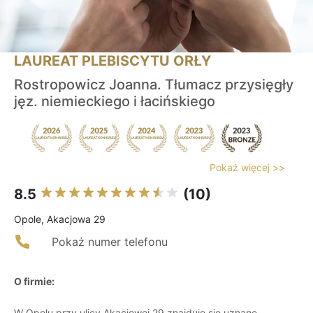
LAUREAT PLEBISCYTU ORŁY
Rostropowicz Joanna. Tłumacz przysięgły
jęz. niemieckiego i łacińskiego
Pokaż więcej >>
8.5
(10)
Opole, Akacjowa 29
Pokaż numer telefonu
O firmie:
W Opolu przy ulicy Akacjowej 29 znajduje się uznane