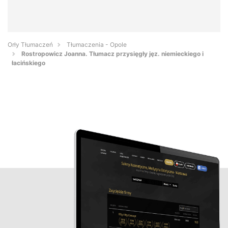
Orły Tłumaczeń
Tłumaczenia - Opole
Rostropowicz Joanna. Tłumacz przysięgły jęz. niemieckiego i
łacińskiego