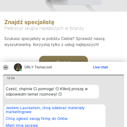
Znajdź specjalistę
Plebiscyt skupia najlepszych w branży
Szukasz specjalisty w pobliżu Ciebie? Sprawdź naszą
wyszukiwarkę. Korzystaj tylko z usług najlepszych!
Szukaj
ORŁY Tłumaczeń
Live chat
12:24
Cześć, chętnie Ci pomogę! 🙂 Kliknij proszę w
odpowiedni temat rozmowy! 🙂
Organizator plebiscytu
Plebiscyt
Kontakt
Jestem Laureatem, chcę odebrać materiały
Bright Side Solutions sp. z o.
Laureaci
Kontakt
marketingowe
o. sp. k.
Lista
ul. Ruska 22
wszystkich
Chcę zgłosić swoją firmę do Orłów
Wrocław 50-079
Laureatów
Mam inną sprawę
KRS 0000749100 | Regon
Zasady