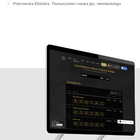
Piotrowska Elżbieta. Tłumaczenia i nauka jęz. niemieckiego