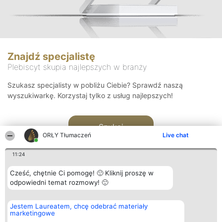
Znajdź specjalistę
Plebiscyt skupia najlepszych w branży
Szukasz specjalisty w pobliżu Ciebie? Sprawdź naszą
wyszukiwarkę. Korzystaj tylko z usług najlepszych!
Szukaj
ORŁY Tłumaczeń
Live chat
11:24
Cześć, chętnie Ci pomogę! 🙂 Kliknij proszę w
odpowiedni temat rozmowy! 🙂
Organizator plebiscytu
Plebiscyt
Kontakt
Jestem Laureatem, chcę odebrać materiały
Bright Side Solutions sp. z o.
Laureaci
Kontakt
marketingowe
o. sp. k.
Lista
ul. Ruska 22
wszystkich