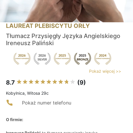
LAUREAT PLEBISCYTU ORŁY
Tłumacz Przysięgły Języka Angielskiego
Ireneusz Paliński
Pokaż więcej >>
8.7
(9)
Kobylnica, Witosa 29c
Pokaż numer telefonu
O firmie:
Ireneusz Paliński
to tłumacz przysięgły języka