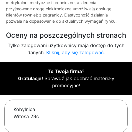
metrykalne, medyczne i techniczne, a zlecenia
przyjmowane drogą elektroniczną umożliwiają obsługę
klientów również z zagranicy. Elastyczność działania
pozwala na dopasowanie do aktualnych wymagań rynku.
Oceny na poszczególnych stronach
Tylko zalogowani użytkownicy maja dostęp do tych
danych.
Kliknij, aby się zalogować.
To Twoja firma
?
Gratulacje!
Sprawdź jak odebrać materiały
promocyjne!
Kobylnica
Witosa 29c