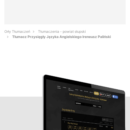
Orły Tłumaczeń
Tłumaczenia - powiat słupski
Tłumacz Przysięgły Języka Angielskiego Ireneusz Paliński