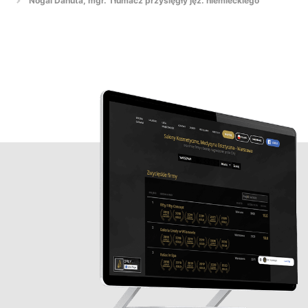
Nogal Danuta, mgr. Tłumacz przysięgły jęz. niemieckiego