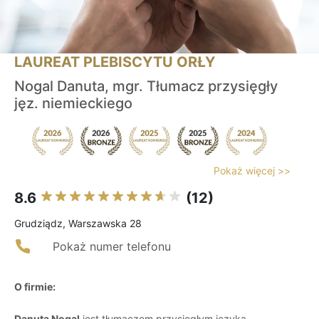
LAUREAT PLEBISCYTU ORŁY
Nogal Danuta, mgr. Tłumacz przysięgły
jęz. niemieckiego
Pokaż więcej >>
8.6
(12)
Grudziądz, Warszawska 28
Pokaż numer telefonu
O firmie:
Danuta Nogal
jest tłumaczem przysięgłym języka