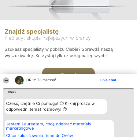
Znajdź specjalistę
Plebiscyt skupia najlepszych w branży
Szukasz specjalisty w pobliżu Ciebie? Sprawdź naszą
wyszukiwarkę. Korzystaj tylko z usług najlepszych!
Szukaj
ORŁY Tłumaczeń
Live chat
18:43
Cześć, chętnie Ci pomogę! 🙂 Kliknij proszę w
odpowiedni temat rozmowy! 🙂
Organizator plebiscytu
Plebiscyt
Kontakt
Jestem Laureatem, chcę odebrać materiały
Bright Side Solutions sp. z o.
Laureaci
Kontakt
marketingowe
o. sp. k.
Lista
ul. Ruska 22
wszystkich
Chcę zgłosić swoją firmę do Orłów