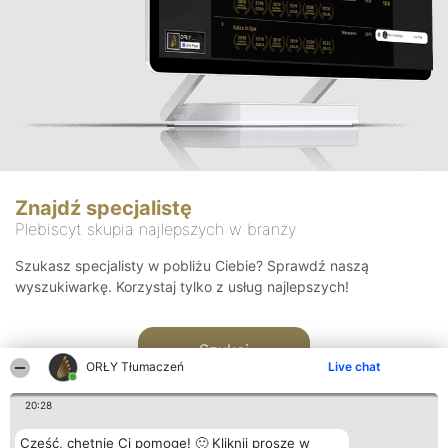
Znajdź specjalistę
Plebiscyt skupia najlepszych w branży
Szukasz specjalisty w pobliżu Ciebie? Sprawdź naszą
wyszukiwarkę. Korzystaj tylko z usług najlepszych!
Szukaj
ORŁY Tłumaczeń
Live chat
20:28
Cześć, chętnie Ci pomogę! 🙂 Kliknij proszę w