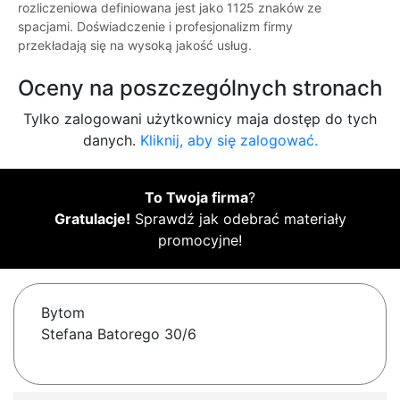
rozliczeniowa definiowana jest jako 1125 znaków ze
spacjami. Doświadczenie i profesjonalizm firmy
przekładają się na wysoką jakość usług.
Oceny na poszczególnych stronach
Tylko zalogowani użytkownicy maja dostęp do tych
danych.
Kliknij, aby się zalogować.
To Twoja firma
?
Gratulacje!
Sprawdź jak odebrać materiały
promocyjne!
Bytom
Stefana Batorego 30/6