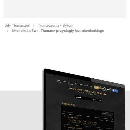
Orły Tłumaczeń
Tłumaczenia - Bytom
Miodońska Ewa. Tłumacz przysięgły jęz. niemieckiego