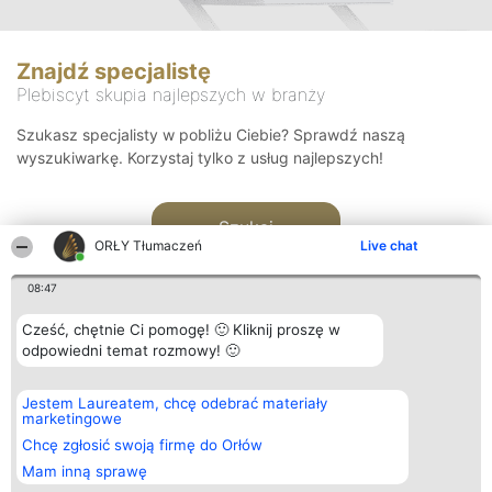
Znajdź specjalistę
Plebiscyt skupia najlepszych w branży
Szukasz specjalisty w pobliżu Ciebie? Sprawdź naszą
wyszukiwarkę. Korzystaj tylko z usług najlepszych!
Szukaj
ORŁY Tłumaczeń
Live chat
08:47
Cześć, chętnie Ci pomogę! 🙂 Kliknij proszę w
odpowiedni temat rozmowy! 🙂
Organizator plebiscytu
Plebiscyt
Kontakt
Jestem Laureatem, chcę odebrać materiały
Bright Side Solutions sp. z o.
Laureaci
Kontakt
marketingowe
o. sp. k.
Lista
ul. Ruska 22
wszystkich
Chcę zgłosić swoją firmę do Orłów
Wrocław 50-079
Laureatów
Mam inną sprawę
KRS 0000749100 | Regon
Zasady
381313360 | NIP 8943132676
Regulamin