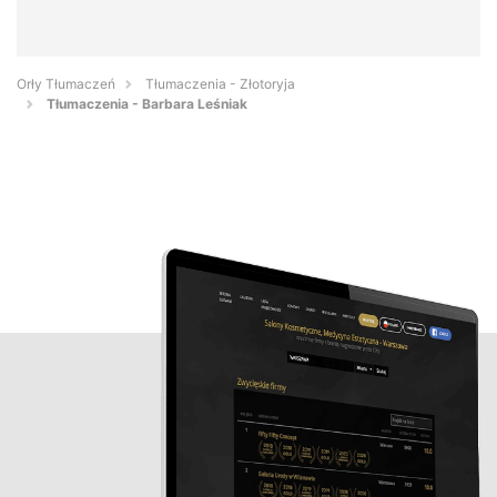
Orły Tłumaczeń
Tłumaczenia - Złotoryja
Tłumaczenia - Barbara Leśniak