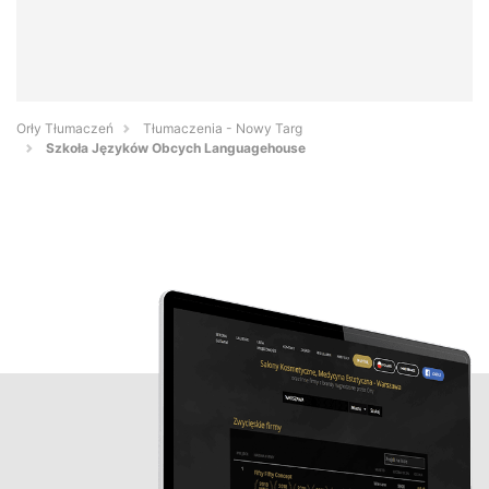
Orły Tłumaczeń
Tłumaczenia - Nowy Targ
Szkoła Języków Obcych Languagehouse