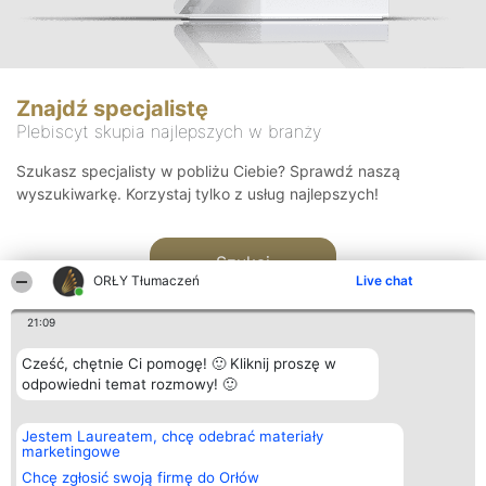
Znajdź specjalistę
Plebiscyt skupia najlepszych w branży
Szukasz specjalisty w pobliżu Ciebie? Sprawdź naszą
wyszukiwarkę. Korzystaj tylko z usług najlepszych!
Szukaj
ORŁY Tłumaczeń
Live chat
21:09
Cześć, chętnie Ci pomogę! 🙂 Kliknij proszę w
odpowiedni temat rozmowy! 🙂
Organizator plebiscytu
Plebiscyt
Kontakt
Jestem Laureatem, chcę odebrać materiały
Bright Side Solutions sp. z o.
Laureaci
Kontakt
marketingowe
o. sp. k.
Lista
ul. Ruska 22
wszystkich
Chcę zgłosić swoją firmę do Orłów