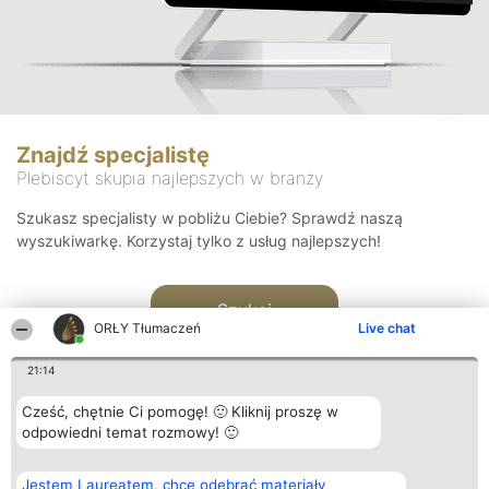
Znajdź specjalistę
Plebiscyt skupia najlepszych w branży
Szukasz specjalisty w pobliżu Ciebie? Sprawdź naszą
wyszukiwarkę. Korzystaj tylko z usług najlepszych!
Szukaj
ORŁY Tłumaczeń
Live chat
21:14
Cześć, chętnie Ci pomogę! 🙂 Kliknij proszę w
odpowiedni temat rozmowy! 🙂
Organizator plebiscytu
Plebiscyt
Kontakt
Jestem Laureatem, chcę odebrać materiały
Bright Side Solutions sp. z o.
Laureaci
Kontakt