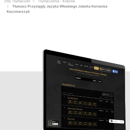
Orły Tłumaczeń
Tłumaczenia - Kraków
Tłumacz Przysięgły Języka Włoskiego Jolanta Kornecka
Kaczmarczyk