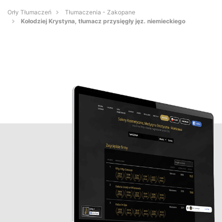
Orły Tłumaczeń
Tłumaczenia - Zakopane
Kołodziej Krystyna, tłumacz przysięgły jęz. niemieckiego