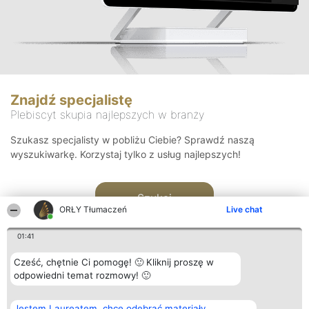
Znajdź specjalistę
Plebiscyt skupia najlepszych w branży
Szukasz specjalisty w pobliżu Ciebie? Sprawdź naszą
wyszukiwarkę. Korzystaj tylko z usług najlepszych!
Szukaj
ORŁY Tłumaczeń
Live chat
01:41
Cześć, chętnie Ci pomogę! 🙂 Kliknij proszę w
odpowiedni temat rozmowy! 🙂
Organizator plebiscytu
Plebiscyt
Kontakt
Jestem Laureatem, chcę odebrać materiały