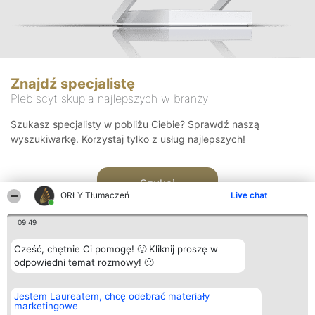
Znajdź specjalistę
Plebiscyt skupia najlepszych w branży
Szukasz specjalisty w pobliżu Ciebie? Sprawdź naszą
wyszukiwarkę. Korzystaj tylko z usług najlepszych!
Szukaj
ORŁY Tłumaczeń
Live chat
09:49
Cześć, chętnie Ci pomogę! 🙂 Kliknij proszę w
odpowiedni temat rozmowy! 🙂
Organizator plebiscytu
Plebiscyt
Kontakt
Jestem Laureatem, chcę odebrać materiały
Bright Side Solutions sp. z o.
Laureaci
Kontakt
marketingowe
o. sp. k.
Lista