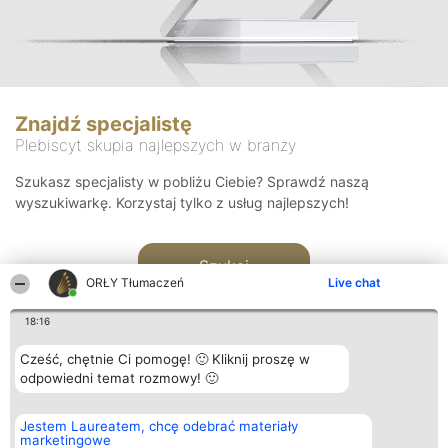
Znajdź specjalistę
Plebiscyt skupia najlepszych w branży
Szukasz specjalisty w pobliżu Ciebie? Sprawdź naszą
wyszukiwarkę. Korzystaj tylko z usług najlepszych!
Szukaj
ORŁY Tłumaczeń
Live chat
18:16
Cześć, chętnie Ci pomogę! 🙂 Kliknij proszę w
odpowiedni temat rozmowy! 🙂
Organizator plebiscytu
Plebiscyt
Kontakt
Jestem Laureatem, chcę odebrać materiały
Bright Side Solutions sp. z o.
Laureaci
Kontakt
marketingowe
o. sp. k.
Lista