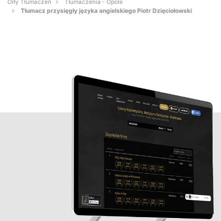
Orły Tłumaczeń
Tłumaczenia - Opole
Tłumacz przysięgły języka angielskiego Piotr Dzięciołowski