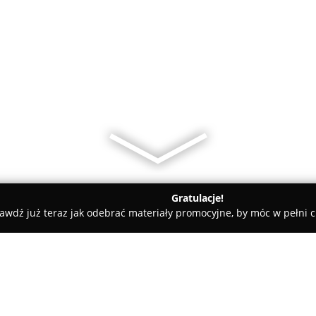
Gratulacje!
awdź już teraz jak odebrać materiały promocyjne, by móc w pełni c
uro Tłumaczeń Dag-Center