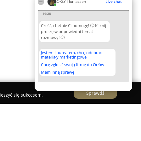
ORŁY Tłumaczeń
Live chat
16:28
Cześć, chętnie Ci pomogę! 🙂 Kliknij
proszę w odpowiedni temat
rozmowy! 🙂
Jestem Laureatem, chcę odebrać
materiały marketingowe
Chcę zgłosić swoją firmę do Orłów
Mam inną sprawę
Sprawdź
ieszyć się sukcesem.