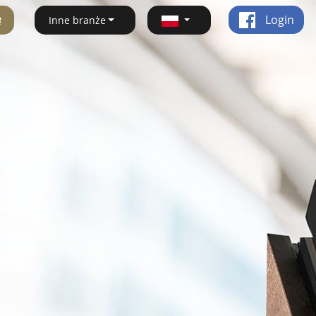
ę
Login
Inne branże