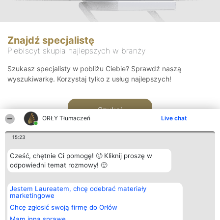
Znajdź specjalistę
Plebiscyt skupia najlepszych w branży
Szukasz specjalisty w pobliżu Ciebie? Sprawdź naszą
wyszukiwarkę. Korzystaj tylko z usług najlepszych!
Szukaj
ORŁY Tłumaczeń
Live chat
15:23
Cześć, chętnie Ci pomogę! 🙂 Kliknij proszę w
odpowiedni temat rozmowy! 🙂
Organizator plebiscytu
Plebiscyt
Kontakt
Jestem Laureatem, chcę odebrać materiały
Bright Side Solutions sp. z o.
Laureaci
Kontakt
marketingowe
o. sp. k.
Lista
ul. Ruska 22
wszystkich
Chcę zgłosić swoją firmę do Orłów
Wrocław 50-079
Laureatów
Mam inną sprawę
KRS 0000749100 | Regon
Zasady