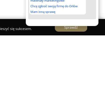
materiały marketingowe
Chcę zgłosić swoją firmę do Orłów
Mam inną sprawę
Sprawdź
ieszyć się sukcesem.
 branży tłumaczeniowej, posiadająca przeszło
a w świadczeniu kompleksowych usług językowych
sektorów instytucjonalnych. Zespół
wykwalifikowanych, przysięgłych tłumaczy,
ów, których kompetencje przyczyniają się do