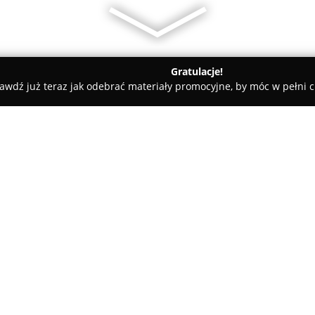
Gratulacje!
awdź już teraz jak odebrać materiały promocyjne, by móc w pełni c
uro Tłumaczeń Translax
O firmie:
Translax
to firma działająca w
dwadzieścia lat doświadczeni
dla klientów biznesowych oraz 
przedsiębiorstwa składa się z 
Pokaż więcej >>
ekspertów DTP oraz programist
satysfakcji usługobiorców.