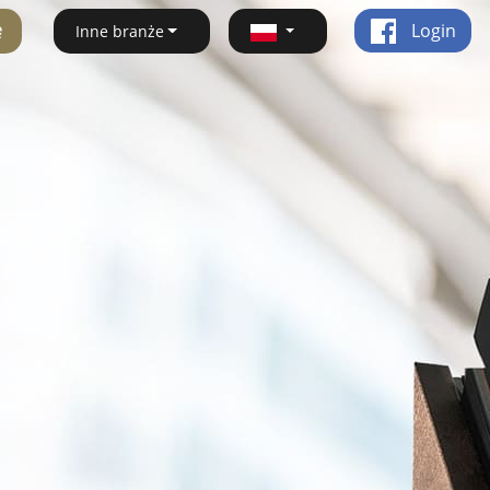
ę
Login
Inne branże