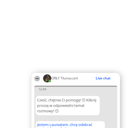
ORŁY Tłumaczeń
Live chat
12:09
Cześć, chętnie Ci pomogę! 🙂 Kliknij
proszę w odpowiedni temat
rozmowy! 🙂
Jestem Laureatem, chcę odebrać