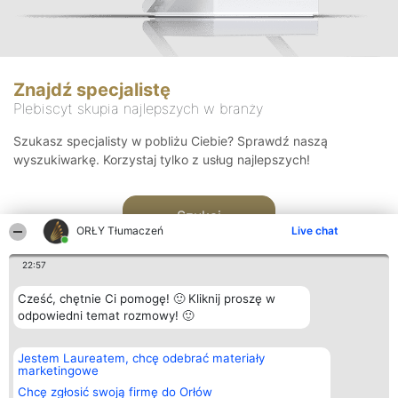
Znajdź specjalistę
Plebiscyt skupia najlepszych w branży
Szukasz specjalisty w pobliżu Ciebie? Sprawdź naszą
wyszukiwarkę. Korzystaj tylko z usług najlepszych!
Szukaj
ORŁY Tłumaczeń
Live chat
22:57
Cześć, chętnie Ci pomogę! 🙂 Kliknij proszę w
odpowiedni temat rozmowy! 🙂
Organizator plebiscytu
Plebiscyt
Kontakt
Jestem Laureatem, chcę odebrać materiały
Bright Side Solutions sp. z o.
Laureaci
Kontakt
marketingowe
o. sp. k.
Lista
ul. Ruska 22
wszystkich
Chcę zgłosić swoją firmę do Orłów