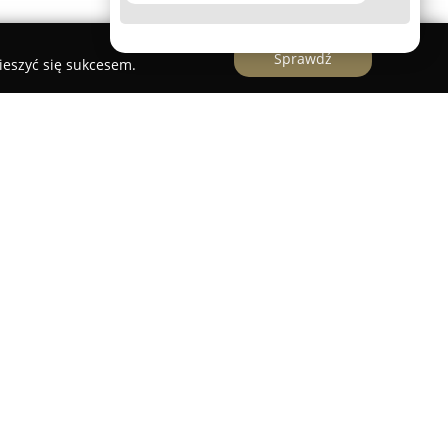
Sprawdź
ieszyć się sukcesem.
a od ręki
ielskiego A. A. Linek
to uznane biuro tłumaczeń
óre świadczy usługi nieprzerwanie od 1987 roku.
leksander Linek, posiadają wykształcenie w
 są tłumaczami przysięgłymi wpisanymi na listę
Długoletnie doświadczenie, a także pełnienie
pewniają wysoką jakość świadczonych usług
łumaczenia przysięgłe oraz zwykłe, w formie