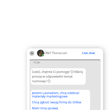
ORŁY Tłumaczeń
Live chat
17:26
Cześć, chętnie Ci pomogę! 🙂 Kliknij
proszę w odpowiedni temat
rozmowy! 🙂
Jestem Laureatem, chcę odebrać
materiały marketingowe
Chcę zgłosić swoją firmę do Orłów
Mam inną sprawę