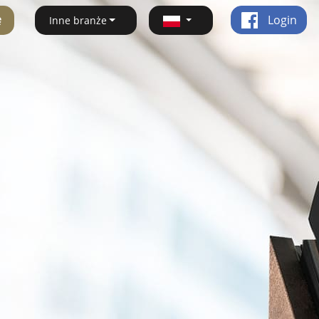
ę
Login
Inne branże