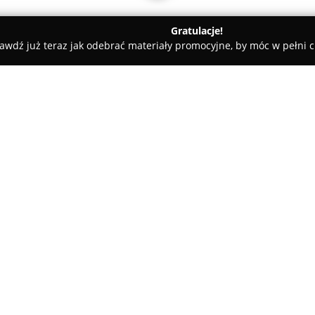
Gratulacje!
awdź już teraz jak odebrać materiały promocyjne, by móc w pełni c
Tłumacz Przysięgły Języka Angielskiego A. A. Linek - tłumaczeni
go A. A. Linek -
O firmie:
Tłumacz Przysięgły Języka Ang
z siedzibą w Stalowej Woli, kt
Założyciele, Anna Linek oraz A
zakresie filologii angielskiej i
Ministerstwa Sprawiedliwości. 
Pokaż więcej >>
funkcji biegłych sądowych, za
tłumaczeniowych.
Specjalizacja biura obejmuje t