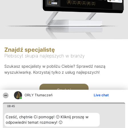
Znajdź specjalistę
Plebiscyt skupia najlepszych w branży
Szukasz specjalisty w pobliżu Ciebie? Sprawdź naszą
wyszukiwarkę. Korzystaj tylko z usług najlepszych!
Szukaj
ORŁY Tłumaczeń
Live chat
08:45
Cześć, chętnie Ci pomogę! 🙂 Kliknij proszę w
odpowiedni temat rozmowy! 🙂