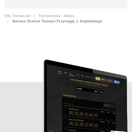
Orły Tłumaczeń
Tłumaczenia - Mielec
Bartosz Skwirut Tłumacz Przysięgły J. Angielskiego